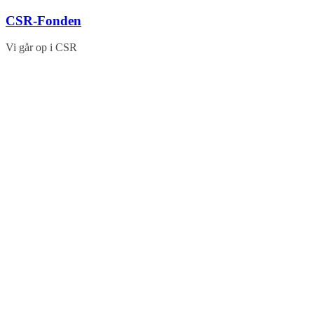
Skip
CSR-Fonden
to
content
Vi går op i CSR