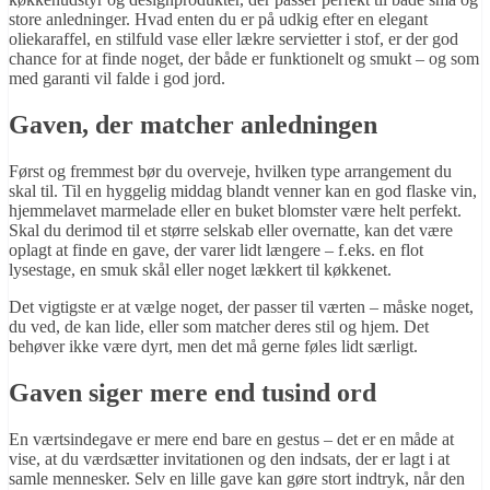
store anledninger. Hvad enten du er på udkig efter en elegant
oliekaraffel, en stilfuld vase eller lækre servietter i stof, er der god
chance for at finde noget, der både er funktionelt og smukt – og som
med garanti vil falde i god jord.
Gaven, der matcher anledningen
Først og fremmest bør du overveje, hvilken type arrangement du
skal til. Til en hyggelig middag blandt venner kan en god flaske vin,
hjemmelavet marmelade eller en buket blomster være helt perfekt.
Skal du derimod til et større selskab eller overnatte, kan det være
oplagt at finde en gave, der varer lidt længere – f.eks. en flot
lysestage, en smuk skål eller noget lækkert til køkkenet.
Det vigtigste er at vælge noget, der passer til værten – måske noget,
du ved, de kan lide, eller som matcher deres stil og hjem. Det
behøver ikke være dyrt, men det må gerne føles lidt særligt.
Gaven siger mere end tusind ord
En værtsindegave er mere end bare en gestus – det er en måde at
vise, at du værdsætter invitationen og den indsats, der er lagt i at
samle mennesker. Selv en lille gave kan gøre stort indtryk, når den