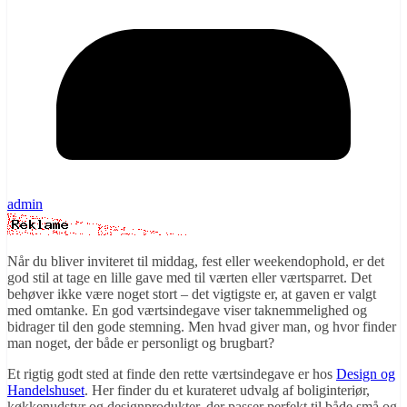
admin
Når du bliver inviteret til middag, fest eller weekendophold, er det
god stil at tage en lille gave med til værten eller værtsparret. Det
behøver ikke være noget stort – det vigtigste er, at gaven er valgt
med omtanke. En god værtsindegave viser taknemmelighed og
bidrager til den gode stemning. Men hvad giver man, og hvor finder
man noget, der både er personligt og brugbart?
Et rigtig godt sted at finde den rette værtsindegave er hos
Design og
Handelshuset
. Her finder du et kurateret udvalg af boliginteriør,
køkkenudstyr og designprodukter, der passer perfekt til både små og